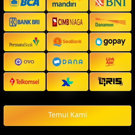
qp****ig
Telah Berhasil Melakukan Withdraw
Rp 4.733.000,00
Temui Kami