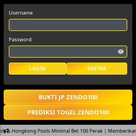
Username
Password
LOGIN
DAFTAR
BUKTI JP ZENDO100
PREDIKSI TOGEL ZENDO100
kong Pools Minimal Bet 100 Perak | Memberikan Pelayanan