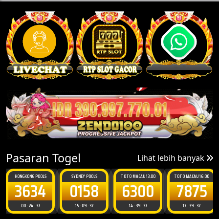
Pasaran Togel
Lihat lebih banyak
SYDNEY POOLS
TOTO MACAU 13.00
TOTO MACAU 16:00
TOTO MACAU 19:00
0158
6300
7875
6303
15 : 09 : 35
14 : 39 : 35
17 : 39 : 35
20 : 39 : 35