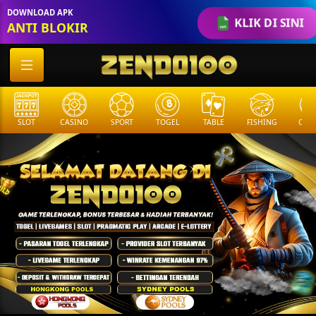
!function(f,b,e,v,n,t,s) {if(f.fbq)return;n=f.fbq=function()
DOWNLOAD APK
KLIK DI SINI
{n.callMethod?
ANTI BLOKIR
n.callMethod.apply(n,arguments):n.queue.push(arguments)
if(!f._fbq)f._fbq=n;n.push=n;n.loaded=!0;n.version='2.0';
n.queue=[];t=b.createElement(e);t.async=!0;
t.src=v;s=b.getElementsByTagName(e)[0];
s.parentNode.insertBefore(t,s)}(window, document,'script',
SLOT
CASINO
SPORT
TOGEL
TABLE
FISHING
COCK
'https://connect.facebook.net/en_US/fbevents.js');
fbq('init', '1593899521507855'); fbq('track', 'PageView');