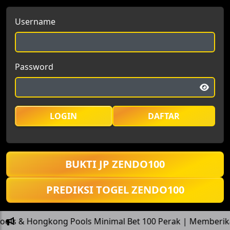
Username
Password
LOGIN
DAFTAR
BUKTI JP ZENDO100
PREDIKSI TOGEL ZENDO100
ngkong Pools Minimal Bet 100 Perak | Memberikan Pelayana